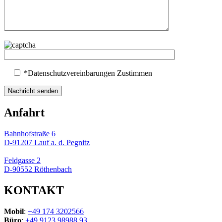
*Datenschutzvereinbarungen Zustimmen
Anfahrt
Bahnhofstraße 6
D-91207 Lauf a. d. Pegnitz
Feldgasse 2
D-90552 Röthenbach
KONTAKT
Mobil
:
+49 174 3202566
Büro
:
+49 9123 98988 93